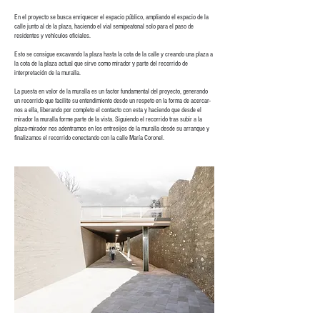
En el proyecto se busca enriquecer el espacio público, ampliando el espacio de la
calle junto al de la plaza, haciendo el vial semipeatonal solo para el paso de
residentes y vehículos oficiales.
Esto se consigue excavando la plaza hasta la cota de la calle y creando una plaza a
la cota de la plaza actual que sirve como mirador y parte del recorrido de
interpretación de la muralla.
La puesta en valor de la muralla es un factor fundamental del proyecto, generando
un recorrido que facilite su entendimiento desde un respeto en la forma de acercar-
nos a ella, liberando por completo el contacto con esta y haciendo que desde el
mirador la muralla forme parte de la vista. Siguiendo el recorrido tras subir a la
plaza-mirador nos adentramos en los entresijos de la muralla desde su arranque y
finalizamos el recorrido conectando con la calle María Coronel.