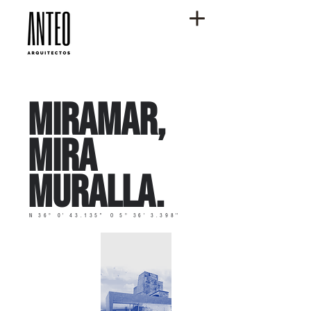
MIRAMAR,
MIRA
MURALLA.
N 36° 0' 43.135
''
O 5° 36' 3.398
''