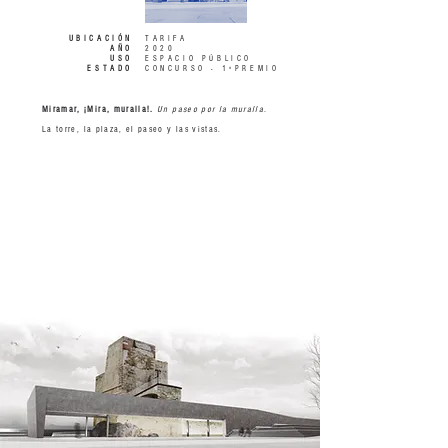
UBICACIÓN
TARIFA
AÑO
2020
USO
ESPACIO PÚBLICO
ESTADO
CONCURSO - 1ºPREMIO
Miramar, ¡Mira, muralla!.
Un paseo por la muralla.
La torre, la plaza, el paseo y las vistas.