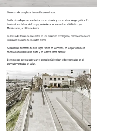
Un recorrido, una plaza, la muralla y un mirador.
Tarifa, ciudad que se caracteriza por su historia y por su situación geográfica. En
lo más al sur del sur de Europa, justo donde se encuentran el Atlántico y el
Mediterráneo, a 14km de África.
La Plaza del Viento se encuentra en una situación privilegiada, balconeando desde
la muralla histórica de la ciudad al mar.
Actualmente el interés de este lugar radica en las vistas, en la aparición de la
muralla como límite de la plaza y en la torre como mirador.
Estos rasgos que caracterizan el espacio público han sido repensados en el
proyecto y puestos en valor.